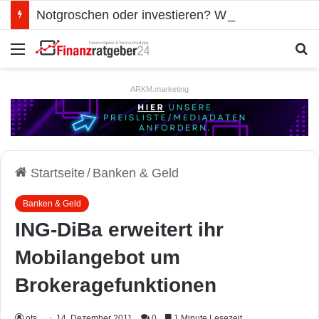
Notgroschen oder investieren? Wie man Prioritäten im eigenen Finanzplan setzt
Menü
S
ARKM.marketing
Startseite
/
Banken & Geld
Banken & Geld
ING-DiBa erweitert ihr
Mobilangebot um
Brokeragefunktionen
ots
14. Dezember 2011
0
1 Minute Lesezeit