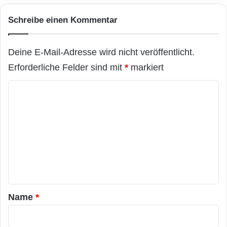
Schreibe einen Kommentar
Deine E-Mail-Adresse wird nicht veröffentlicht.
Erforderliche Felder sind mit
*
markiert
K
o
m
m
e
n
t
a
Name
*
r
*