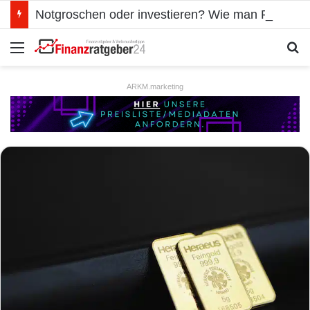
Notgroschen oder investieren? Wie man Prioritäten im eigenen Finanzplan setzt
Menü
S
ARKM.marketing