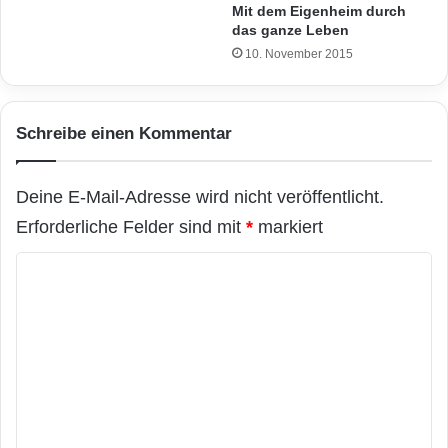
Mit dem Eigenheim durch
das ganze Leben
10. November 2015
Schreibe einen Kommentar
Deine E-Mail-Adresse wird nicht veröffentlicht.
Erforderliche Felder sind mit
*
markiert
K
o
m
m
e
n
t