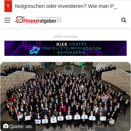
Notgroschen oder investieren? Wie man Prioritäten im eigenen Finanzplan setzt
Menü
S
ARKM.marketing
Quelle: ots.