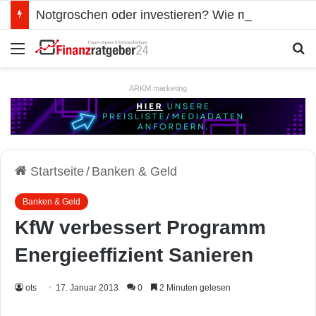
Notgroschen oder investieren? Wie man Prioritäten im eigenen Finanzplan setzt
Menü
S
ARKM.marketing
Startseite
/
Banken & Geld
Banken & Geld
KfW verbessert Programm
Energieeffizient Sanieren
ots
17. Januar 2013
0
2 Minuten gelesen