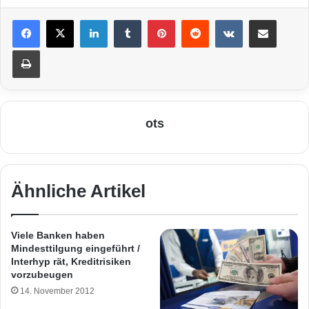
LinkedIn
Tumblr
Pinterest
Reddit
VKontakte
Teile per E-Mail
Drucken
ots
Ähnliche Artikel
Viele Banken haben
Mindesttilgung eingeführt /
Interhyp rät, Kreditrisiken
vorzubeugen
14. November 2012