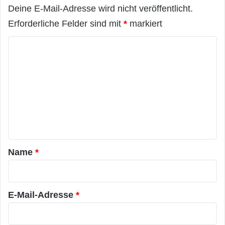
Deine E-Mail-Adresse wird nicht veröffentlicht.
Erforderliche Felder sind mit
*
markiert
K
o
m
m
e
n
t
a
Name
*
r
*
E-Mail-Adresse
*