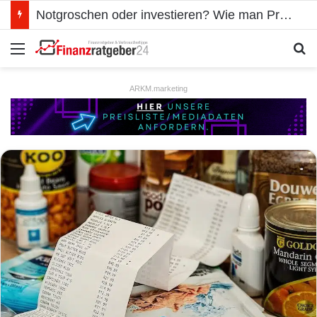
Notgroschen oder investieren? Wie man Prioritäten im eigenen Finanzplan setzt
Menü
S
ARKM.marketing