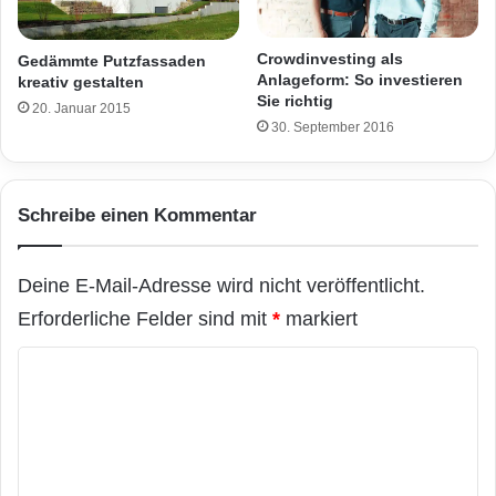
Crowdinvesting als
Gedämmte Putzfassaden
Anlageform: So investieren
kreativ gestalten
Sie richtig
20. Januar 2015
30. September 2016
Schreibe einen Kommentar
Deine E-Mail-Adresse wird nicht veröffentlicht.
Erforderliche Felder sind mit
*
markiert
K
o
m
m
e