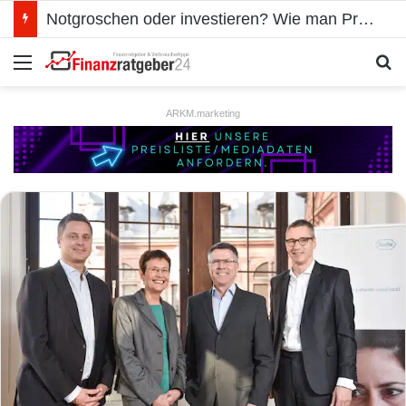
Notgroschen oder investieren? Wie man Prioritäten im eigenen Finanzplan setzt
Menü
S
ARKM.marketing