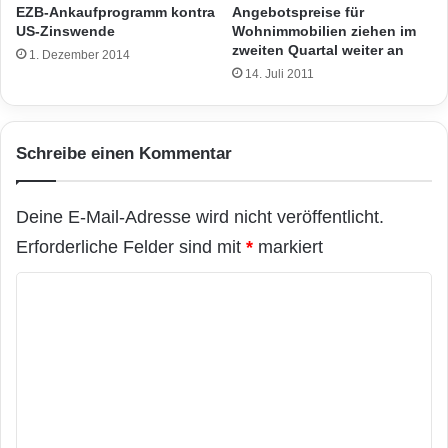
EZB-Ankaufprogramm kontra
Angebotspreise für
US-Zinswende
Wohnimmobilien ziehen im
zweiten Quartal weiter an
1. Dezember 2014
14. Juli 2011
Schreibe einen Kommentar
Deine E-Mail-Adresse wird nicht veröffentlicht.
Erforderliche Felder sind mit
*
markiert
K
o
m
m
e
n