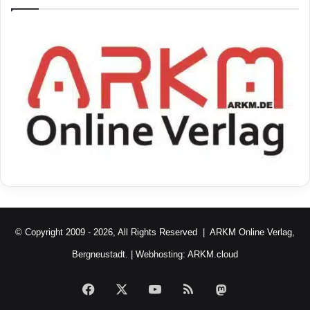
© Copyright 2009 - 2026, All Rights Reserved |
ARKM Online Verlag,
Bergneustadt.
| Webhosting:
ARKM.cloud
Facebook
X
YouTube
RSS
Mastodon