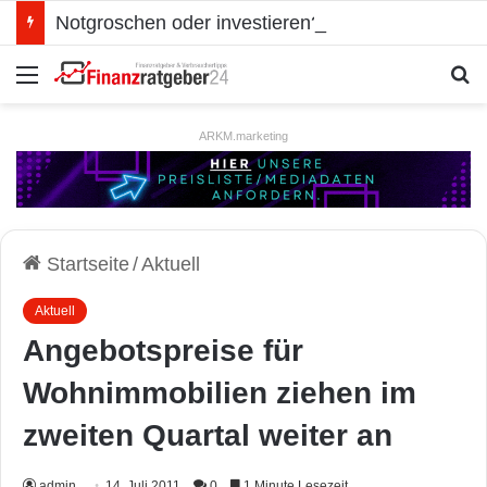
Notgroschen oder investieren? Wie man Prioritäten im eigenen Finanzplan setzt
Menü
S
ARKM.marketing
Startseite
/
Aktuell
Aktuell
Angebotspreise für
Wohnimmobilien ziehen im
zweiten Quartal weiter an
admin
14. Juli 2011
0
1 Minute Lesezeit