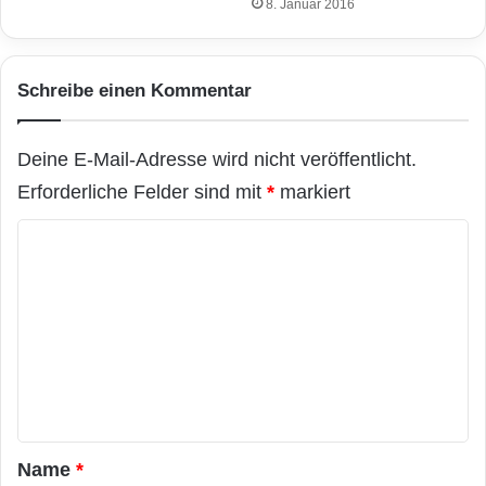
8. Januar 2016
Schreibe einen Kommentar
Deine E-Mail-Adresse wird nicht veröffentlicht.
Erforderliche Felder sind mit
*
markiert
K
o
m
m
e
n
t
a
Name
*