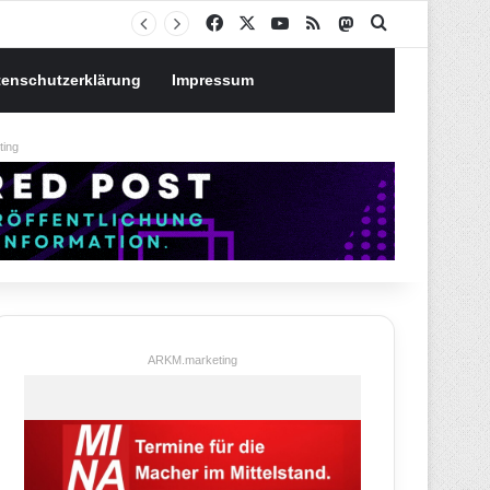
Notgroschen oder investieren? Wie man Prioritäten im eigenen Finanzplan setzt
Facebook
X
YouTube
RSS
Mastodon
Suchen nach
tenschutzerklärung
Impressum
ing
ARKM.marketing