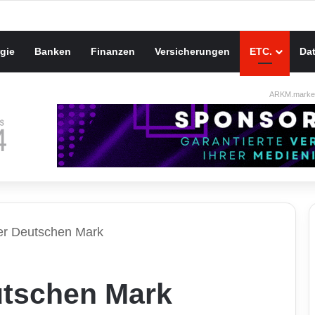
gie
Banken
Finanzen
Versicherungen
ETC.
Da
ARKM.market
er Deutschen Mark
utschen Mark