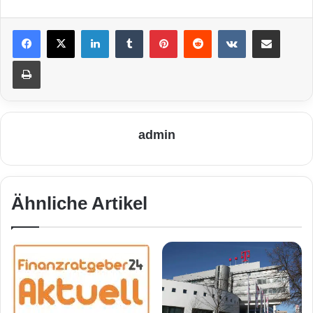
LinkedIn
Tumblr
Pinterest
Reddit
VKontakte
Teile per E-Mail
Drucken
admin
Ähnliche Artikel