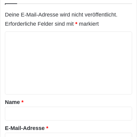
Deine E-Mail-Adresse wird nicht veröffentlicht.
Erforderliche Felder sind mit
*
markiert
K
o
m
m
e
n
t
a
Name
*
r
*
E-Mail-Adresse
*