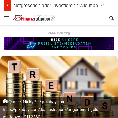
Notgroschen oder investieren? Wie man Prioritäten im eigenen Finanzplan setzt
Menü
S
ARKM.marketing
Quelle: NickyPe / pixabay.com
https://pixabay.com/de/illustrations/ai-generiert-geld-
tendenzen-9112360/