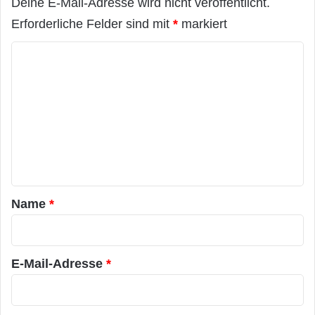
Deine E-Mail-Adresse wird nicht veröffentlicht.
Erforderliche Felder sind mit
*
markiert
K
o
m
m
e
n
t
a
Name
*
r
*
E-Mail-Adresse
*