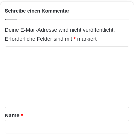
Schreibe einen Kommentar
Deine E-Mail-Adresse wird nicht veröffentlicht.
Erforderliche Felder sind mit
*
markiert
K
o
m
m
e
n
t
a
Name
*
r
*