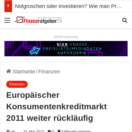
Notgroschen oder investieren? Wie man Prioritäten im eigenen Finanzplan setzt
Menü
S
ARKM.marketing
Startseite
/
Finanzen
Finanzen
Europäischer
Konsumentenkreditmarkt
2011 weiter rückläufig
ots
15. Mai 2012
0
3 Minuten gelesen