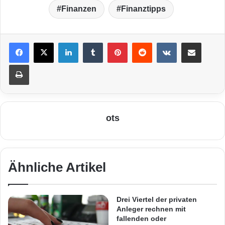
Finanzen
Finanztipps
LinkedIn
Tumblr
Pinterest
Reddit
VKontakte
Teile per E-Mail
Drucken
ots
Ähnliche Artikel
Drei Viertel der privaten
Anleger rechnen mit
fallenden oder