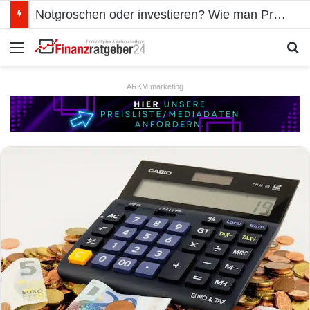
Notgroschen oder investieren? Wie man Prioritäten im eigenen Finanzplan setzt
Menü
S
ARKM.marketing