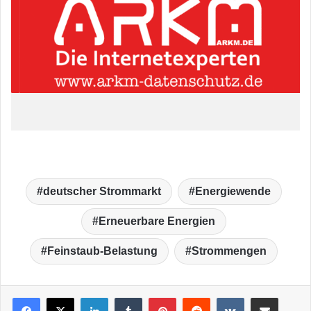
deutscher Strommarkt
Energiewende
Erneuerbare Energien
Feinstaub-Belastung
Strommengen
LinkedIn
Tumblr
Pinterest
Reddit
VKontakte
Teile per E-Mail