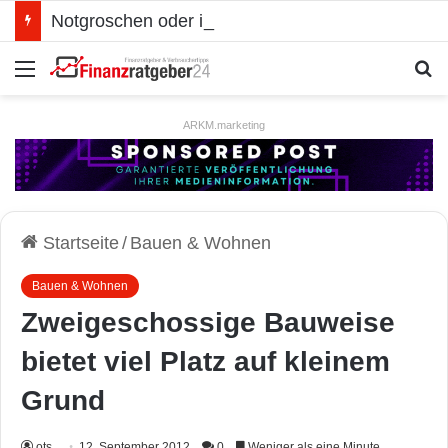
Notgroschen oder investieren? Wie man Prioritäten im eigenen Finanzplan setzt
Menü
S
ARKM.marketing
Startseite
/
Bauen & Wohnen
Bauen & Wohnen
Zweigeschossige Bauweise
bietet viel Platz auf kleinem
Grund
ots
12. September 2012
0
Weniger als eine Minute