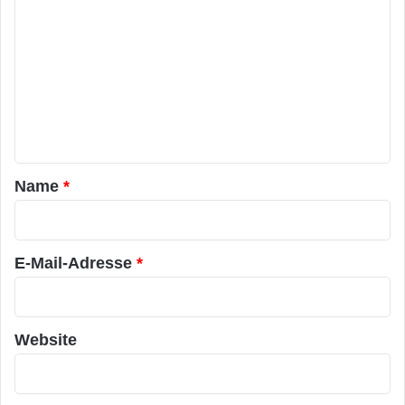
o
m
m
e
n
t
a
Name
*
r
*
E-Mail-Adresse
*
Website