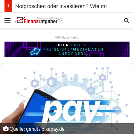
Notgroschen oder investieren? Wie man Prioritäten im eigenen Finanzplan setzt
Menü
S
ARKM.marketing
Quelle: geralt / pixabay.de