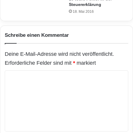
Steuererklärung
18. Mai 2016
Schreibe einen Kommentar
Deine E-Mail-Adresse wird nicht veröffentlicht.
Erforderliche Felder sind mit
*
markiert
K
o
m
m
e
n
t