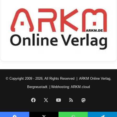
© Copyright 2009 - 2026, All Rights Reserved |
ARKM Online Verlag,
Bergneustadt.
| Webhosting:
ARKM.cloud
Facebook
X
YouTube
RSS
Mastodon