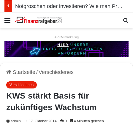
Notgroschen oder investieren? Wie man Prioritäten im eigenen Finanzplan setzt
Menü
S
ARKM.marketing
Startseite
/
Verschiedenes
Verschiedenes
KWS stärkt Basis für
zukünftiges Wachstum
admin
17. Oktober 2014
0
4 Minuten gelesen