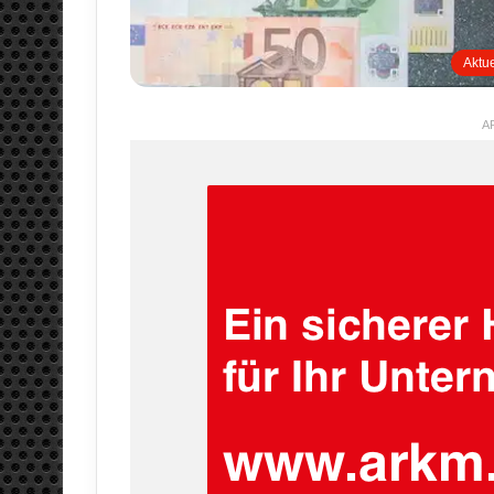
Aktue
A