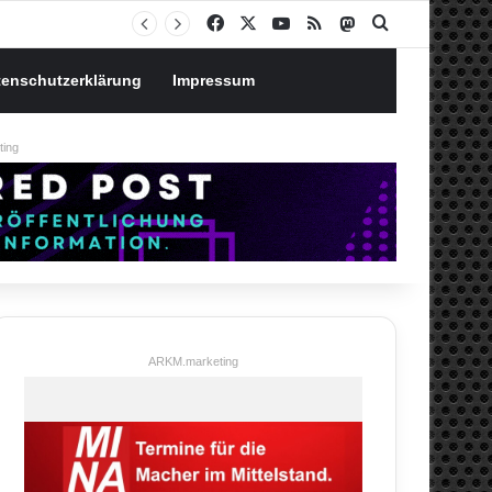
Notgroschen oder investieren? Wie man Prioritäten im eigenen Finanzplan setzt
Facebook
X
YouTube
RSS
Mastodon
Suchen nach
tenschutzerklärung
Impressum
ing
ARKM.marketing