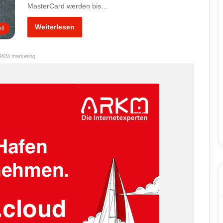
MasterCard werden bis…
Weiterlesen
ll
RKM.marketing