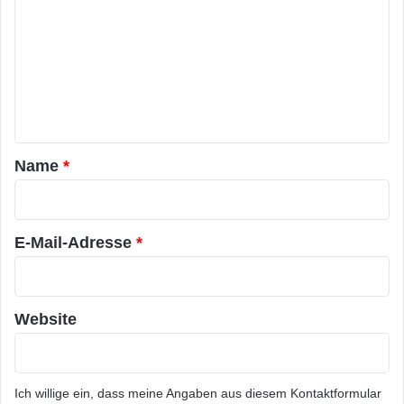
m
m
e
n
t
a
Name
*
r
*
E-Mail-Adresse
*
Website
Ich willige ein, dass meine Angaben aus diesem Kontaktformular