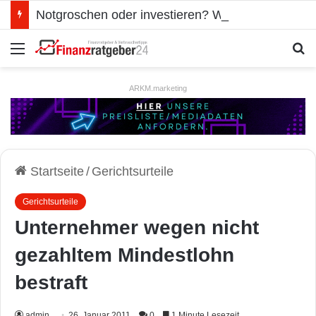
Notgroschen oder investieren? Wie man Prioritäten im eigenen Finanzplan setzt
Menü
S
ARKM.marketing
Startseite
/
Gerichtsurteile
Gerichtsurteile
Unternehmer wegen nicht
gezahltem Mindestlohn
bestraft
admin
26. Januar 2011
0
1 Minute Lesezeit