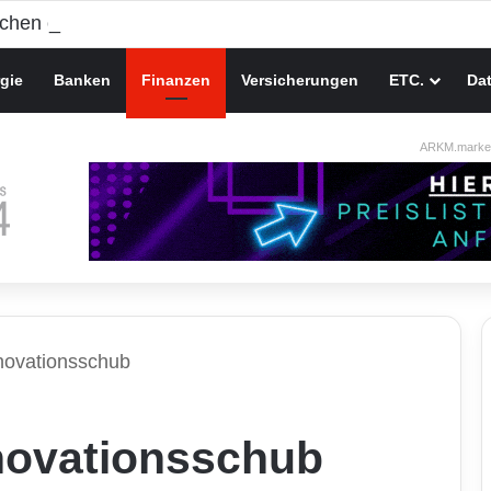
gie
Banken
Finanzen
Versicherungen
ETC.
Da
ARKM.market
novationsschub
novationsschub