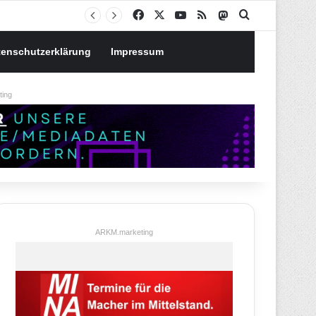
Notgroschen oder investieren? Wie man Prioritäten im eigenen Finanzplan setzt
Facebook
X
YouTube
RSS
Mastodon
Suchen nach
tenschutzerklärung
Impressum
ing
ARKM.marketing