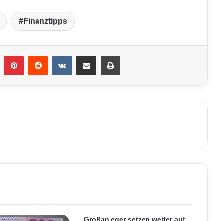
Finanztipps
umblr
Pinterest
Reddit
VKontakte
Teile per E-Mail
Drucken
Großanleger setzen weiter auf