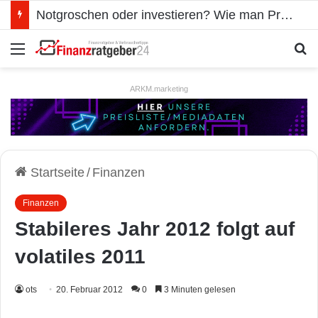
Notgroschen oder investieren? Wie man Prioritäten im eigenen Finanzplan setzt
Menü
S
ARKM.marketing
Startseite
/
Finanzen
Finanzen
Stabileres Jahr 2012 folgt auf
volatiles 2011
ots
20. Februar 2012
0
3 Minuten gelesen