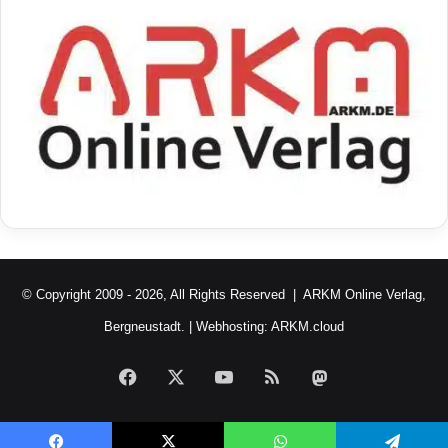
© Copyright 2009 - 2026, All Rights Reserved |
ARKM Online Verlag,
Bergneustadt.
| Webhosting:
ARKM.cloud
Facebook
X
YouTube
RSS
Mastodon