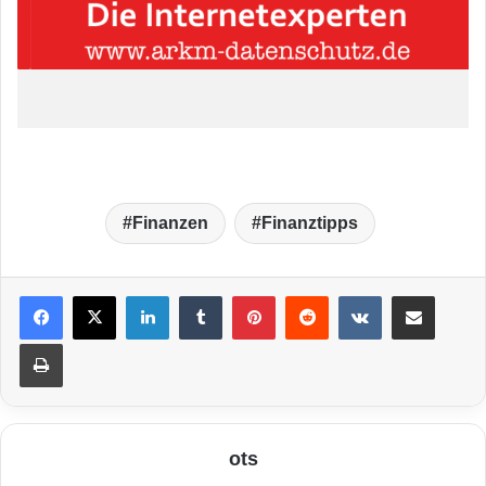
Finanzen
Finanztipps
LinkedIn
Tumblr
Pinterest
Reddit
VKontakte
Teile per E-Mail
Drucken
ots