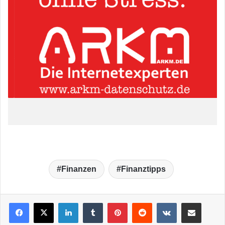
Finanzen
Finanztipps
LinkedIn
Tumblr
Pinterest
Reddit
VKontakte
Teile per E-Mail
Drucken