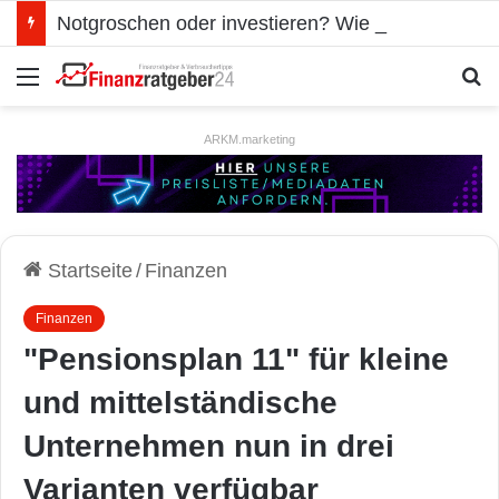
Notgroschen oder investieren? Wie man Prioritäten im eigenen Finanzplan setzt
Menü
S
ARKM.marketing
Startseite
/
Finanzen
Finanzen
"Pensionsplan 11" für kleine
und mittelständische
Unternehmen nun in drei
Varianten verfügbar