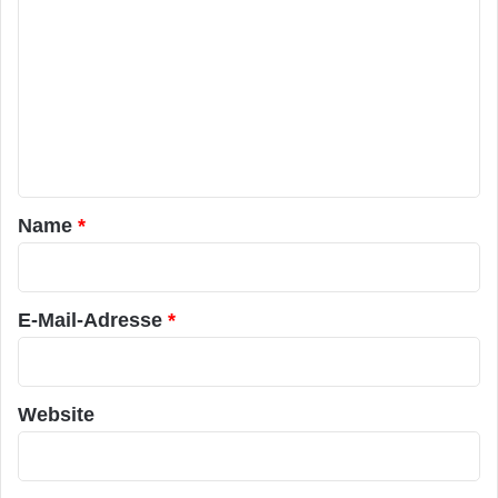
o
m
m
e
n
t
a
Name
*
r
*
E-Mail-Adresse
*
Website