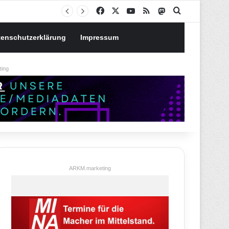
Notgroschen oder investieren? Wie man Prioritäten im eigenen Finanzplan setzt
Facebook
X
YouTube
RSS
Mastodon
Suchen nach
tenschutzerklärung
Impressum
ing
ARKM.marketing