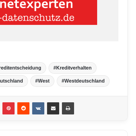
reditentscheidung
Kreditverhalten
utschland
West
Westdeutschland
umblr
Pinterest
Reddit
VKontakte
Teile per E-Mail
Drucken