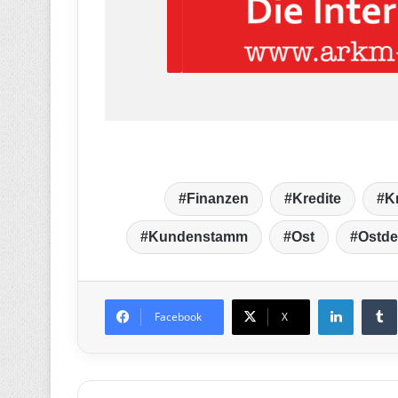
Finanzen
Kredite
K
Kundenstamm
Ost
Ostde
LinkedIn
T
Facebook
X