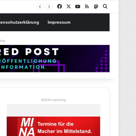
Notgroschen oder investieren? Wie man Prioritäten im eigenen Finanzplan setzt
Facebook
X
YouTube
RSS
Mastodon
Suchen nach
tenschutzerklärung
Impressum
ing
ARKM.marketing