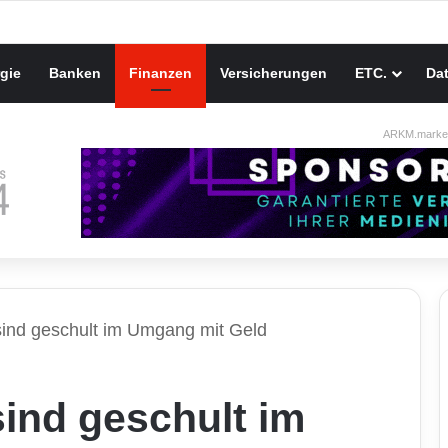
gie
Banken
Finanzen
Versicherungen
ETC.
Da
ARKM.market
sind geschult im Umgang mit Geld
ind geschult im