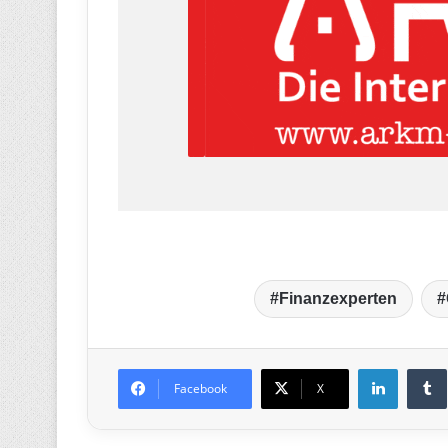
Finanzexperten
LinkedIn
T
Facebook
X