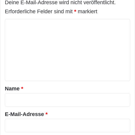
Deine E-Mail-Adresse wird nicht veröffentlicht.
Erforderliche Felder sind mit
*
markiert
K
o
m
m
e
n
t
a
Name
*
r
*
E-Mail-Adresse
*