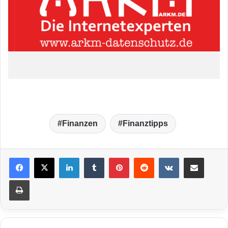
Finanzen
Finanztipps
LinkedIn
Tumblr
Pinterest
Reddit
VKontakte
Teile per E-Mail
Drucken