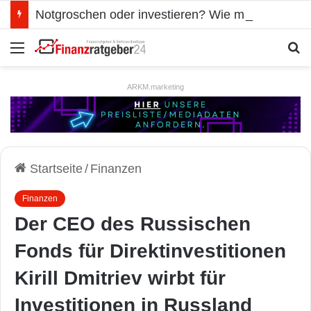
Notgroschen oder investieren? Wie man Prioritäten im eigenen Finanzplan setzt
Menü
S
ARKM.marketing
Startseite
/
Finanzen
Finanzen
Der CEO des Russischen
Fonds für Direktinvestitionen
Kirill Dmitriev wirbt für
Investitionen in Russland