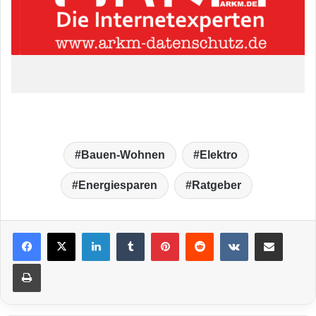
Bauen-Wohnen
Elektro
Energiesparen
Ratgeber
LinkedIn
Tumblr
Pinterest
Reddit
VKontakte
Teile per E-Mail
Drucken