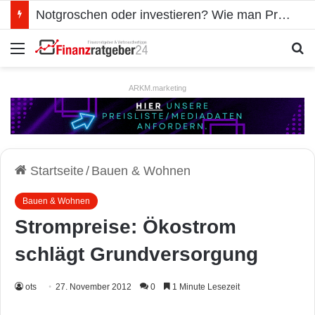
Notgroschen oder investieren? Wie man Prioritäten im eigenen Finanzplan setzt
Menü
S
ARKM.marketing
Startseite
/
Bauen & Wohnen
Bauen & Wohnen
Strompreise: Ökostrom
schlägt Grundversorgung
ots
27. November 2012
0
1 Minute Lesezeit