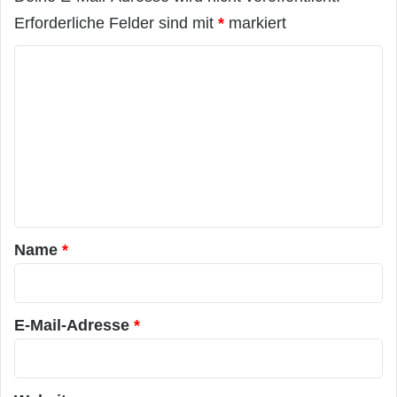
Erforderliche Felder sind mit
*
markiert
K
o
m
m
e
n
t
a
Name
*
r
*
E-Mail-Adresse
*