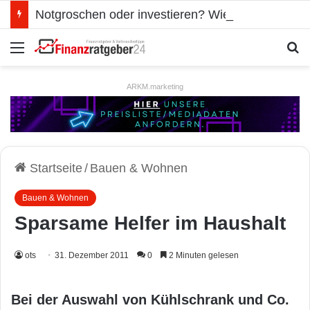
Notgroschen oder investieren? Wie man Prioritäten im eigenen Finanzplan setzt
Menü
S
ARKM.marketing
Startseite
/
Bauen & Wohnen
Bauen & Wohnen
Sparsame Helfer im Haushalt
ots
31. Dezember 2011
0
2 Minuten gelesen
Bei der Auswahl von Kühlschrank und Co.