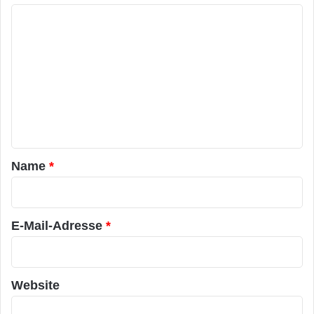
K
o
m
m
e
n
t
a
Name
*
r
*
E-Mail-Adresse
*
Website