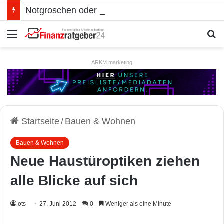
Notgroschen oder investieren? Wie man Prioritäten im eigenen Finanzplan setzt
Menü
S
ARKM.marketing
Startseite
/
Bauen & Wohnen
Bauen & Wohnen
Neue Haustüroptiken ziehen
alle Blicke auf sich
ots
27. Juni 2012
0
Weniger als eine Minute