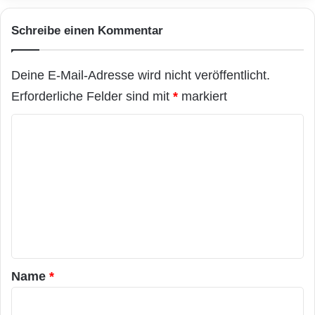
Schreibe einen Kommentar
Deine E-Mail-Adresse wird nicht veröffentlicht.
Erforderliche Felder sind mit
*
markiert
K
o
m
m
e
n
t
a
Name
*
r
*