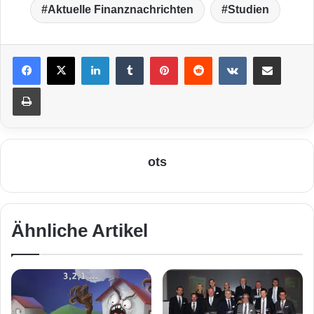
Aktuelle Finanznachrichten
Studien
LinkedIn
Tumblr
Pinterest
Reddit
VKontakte
Teile per E-Mail
Drucken
ots
Ähnliche Artikel