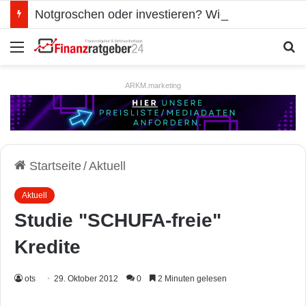
Notgroschen oder investieren? Wie man Prioritäten im eigenen Finanzplan setzt
Menü
S
ARKM.marketing
Startseite
/
Aktuell
Aktuell
Studie "SCHUFA-freie"
Kredite
ots
29. Oktober 2012
0
2 Minuten gelesen