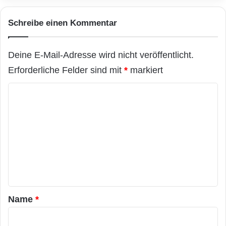
Schreibe einen Kommentar
Deine E-Mail-Adresse wird nicht veröffentlicht.
Erforderliche Felder sind mit
*
markiert
K
o
m
m
e
n
t
a
Name
*
r