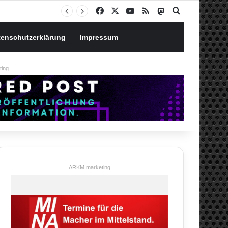
Notgroschen oder investieren? Wie man Prioritäten im eigenen Finanzplan setzt
Facebook
X
YouTube
RSS
Mastodon
Suchen nach
tenschutzerklärung
Impressum
ing
ARKM.marketing