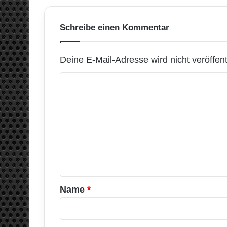
Schreibe einen Kommentar
Deine E-Mail-Adresse wird nicht veröffentl
K
o
m
m
e
n
t
a
Name
*
r
*