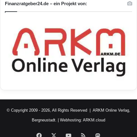
Finanzratgeber24.de – ein Projekt von:
© Copyright 2009 - 2026, All Rights Reserved |
ARKM Online Verlag,
Bergneustadt.
| Webhosting:
ARKM.cloud
Facebook
X
YouTube
RSS
Mastodon