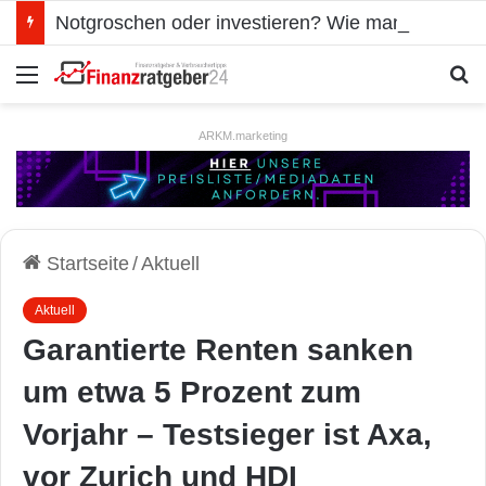
Notgroschen oder investieren? Wie man Prioritäten im eigenen Finanzplan setzt
Menü
S
ARKM.marketing
Startseite
/
Aktuell
Aktuell
Garantierte Renten sanken
um etwa 5 Prozent zum
Vorjahr – Testsieger ist Axa,
vor Zurich und HDI