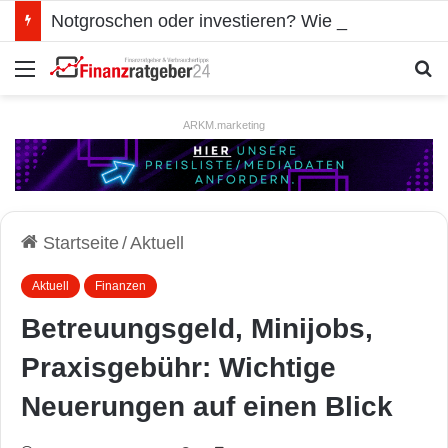
Notgroschen oder investieren? Wie man Prioritäten im eigenen Finanzplan setzt
Menü
S
ARKM.marketing
Startseite
/
Aktuell
Aktuell
Finanzen
Betreuungsgeld, Minijobs,
Praxisgebühr: Wichtige
Neuerungen auf einen Blick