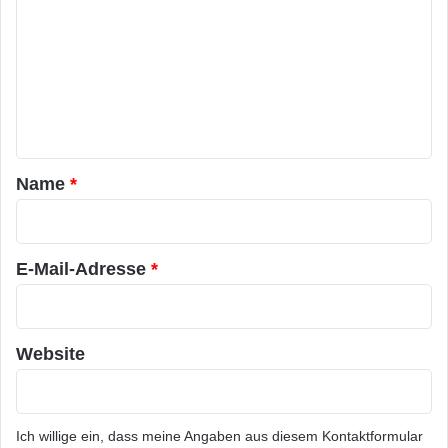
m
m
e
n
t
a
Name
*
r
*
E-Mail-Adresse
*
Website
Ich willige ein, dass meine Angaben aus diesem Kontaktformular