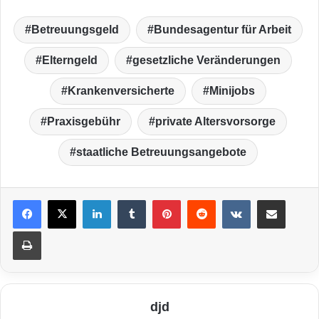
Betreuungsgeld
Bundesagentur für Arbeit
Elterngeld
gesetzliche Veränderungen
Krankenversicherte
Minijobs
Praxisgebühr
private Altersvorsorge
staatliche Betreuungsangebote
LinkedIn
Tumblr
Pinterest
Reddit
VKontakte
Teile per E-Mail
Drucken
djd