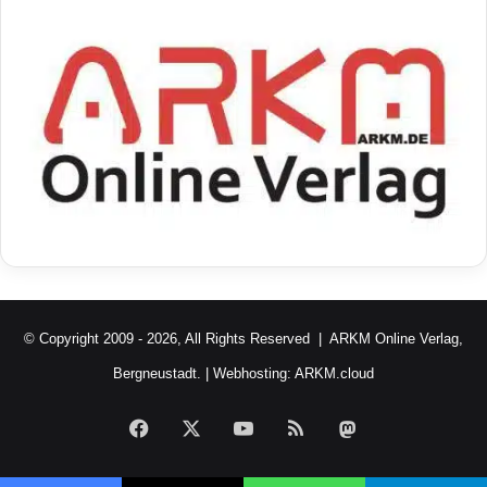
© Copyright 2009 - 2026, All Rights Reserved |
ARKM Online Verlag,
Bergneustadt.
| Webhosting:
ARKM.cloud
Facebook
X
YouTube
RSS
Mastodon