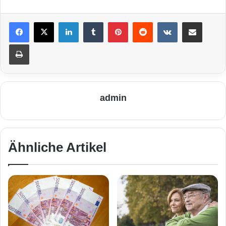
LinkedIn
Tumblr
Pinterest
Reddit
VKontakte
Teile per E-Mail
Drucken
admin
Ähnliche Artikel