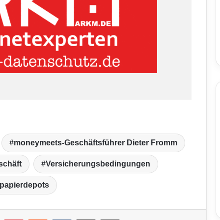
moneymeets-Geschäftsführer Dieter Fromm
schäft
Versicherungsbedingungen
papierdepots
umblr
Pinterest
Reddit
VKontakte
Teile per E-Mail
Drucken