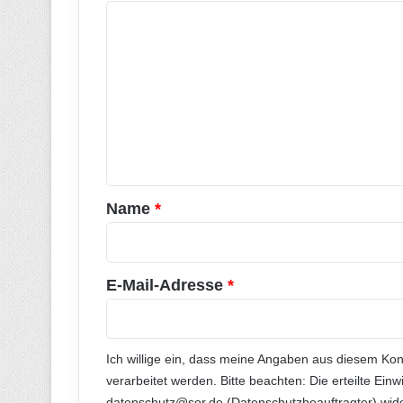
K
o
m
m
e
n
t
a
Name
*
r
*
E-Mail-Adresse
*
Ich willige ein, dass meine Angaben aus diesem Ko
verarbeitet werden. Bitte beachten: Die erteilte Einw
datenschutz@sor.de (Datenschutzbeauftragter) wide