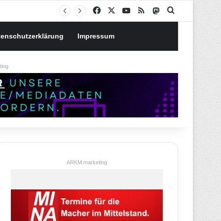
Notgroschen oder investieren? Wie man Prioritäten im eigenen Finanzplan setzt
Facebook
X
YouTube
RSS
Mastodon
Suchen nach
tenschutzerklärung
Impressum
ing
ARKM.marketing