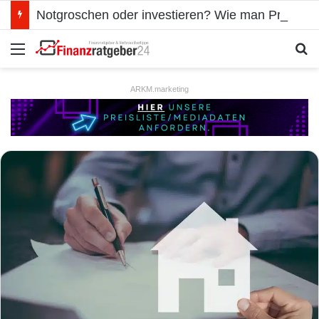
Notgroschen oder investieren? Wie man Prioritäten im eigenen Finanzplan setzt
Menü
S
ARKM.marketing