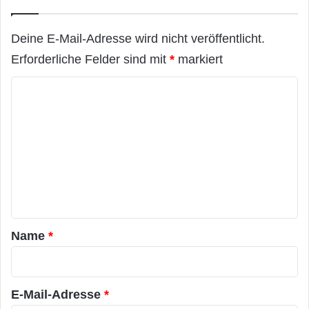
Deine E-Mail-Adresse wird nicht veröffentlicht.
Erforderliche Felder sind mit
*
markiert
K
o
m
m
e
n
t
a
Name
*
r
*
E-Mail-Adresse
*