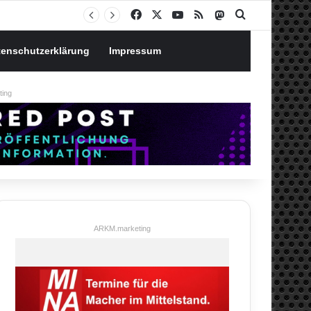
Notgroschen oder investieren? Wie man Prioritäten im eigenen Finanzplan setzt
Facebook
X
YouTube
RSS
Mastodon
Suchen nach
tenschutzerklärung
Impressum
ing
ARKM.marketing