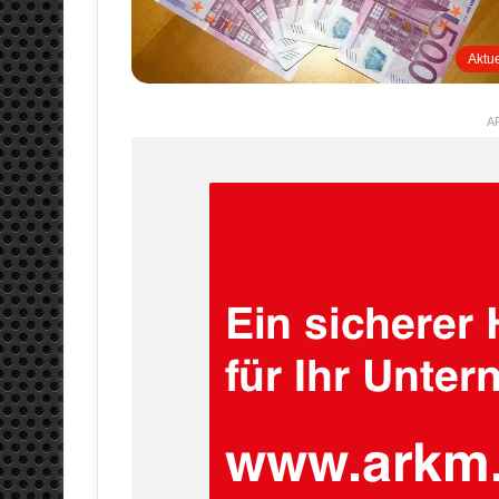
Aktue
A