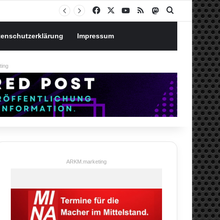
Notgroschen oder investieren? Wie man Prioritäten im eigenen Finanzplan setzt
Facebook
X
YouTube
RSS
Mastodon
Suchen nach
tenschutzerklärung
Impressum
ing
ARKM.marketing