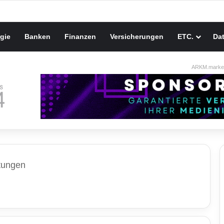
gie
Banken
Finanzen
Versicherungen
ETC.
Da
ARKM.market
tungen