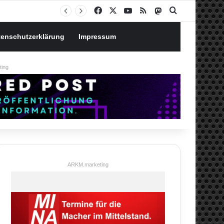
Notgroschen oder investieren? Wie man Prioritäten im eigenen Finanzplan setzt
Facebook
X
YouTube
RSS
Mastodon
Suchen nach
tenschutzerklärung
Impressum
ing
ARKM.marketing