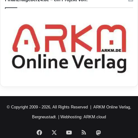
© Copyright 2009 - 2026, All Rights Reserved |
ARKM Online Verlag,
Bergneustadt.
| Webhosting:
ARKM.cloud
Facebook
X
YouTube
RSS
Mastodon