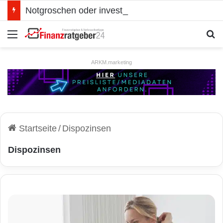
Notgroschen oder investieren? Wie man Prioritäten im eigenen Finanzplan setzt
Menü
S
ARKM.marketing
Startseite
/
Dispozinsen
Dispozinsen