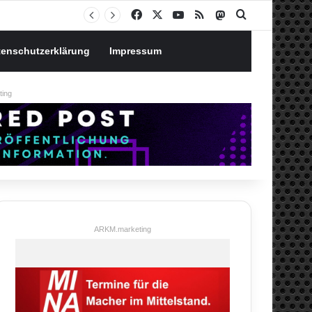
Notgroschen oder investieren? Wie man Prioritäten im eigenen Finanzplan setzt
Facebook
X
YouTube
RSS
Mastodon
Suchen nach
tenschutzerklärung
Impressum
ing
ARKM.marketing