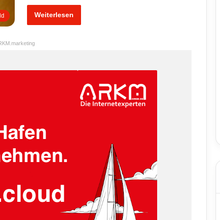
Weiterlesen
ld
RKM.marketing