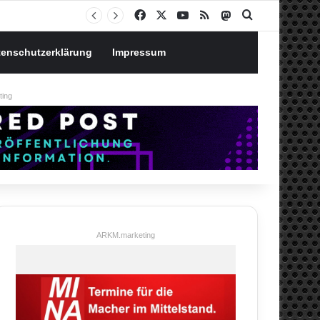
Notgroschen oder investieren? Wie man Prioritäten im eigenen Finanzplan setzt
Facebook
X
YouTube
RSS
Mastodon
Suchen nach
tenschutzerklärung
Impressum
ing
ARKM.marketing