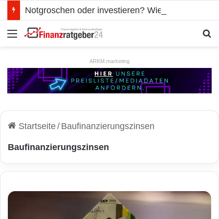
Notgroschen oder investieren? Wie man Prioritäten im eigenen Finanzplan setzt
Menü
S
ARKM.marketing
Startseite
/
Baufinanzierungszinsen
Baufinanzierungszinsen