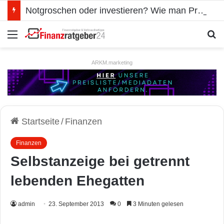
Notgroschen oder investieren? Wie man Prioritäten im eigenen Finanzplan setzt
Menü
S
ARKM.marketing
Startseite
/
Finanzen
Finanzen
Selbstanzeige bei getrennt
lebenden Ehegatten
admin
23. September 2013
0
3 Minuten gelesen