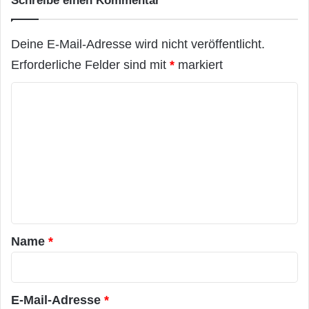
Schreibe einen Kommentar
Deine E-Mail-Adresse wird nicht veröffentlicht.
Erforderliche Felder sind mit
*
markiert
K
o
m
m
e
n
t
a
Name
*
r
*
E-Mail-Adresse
*