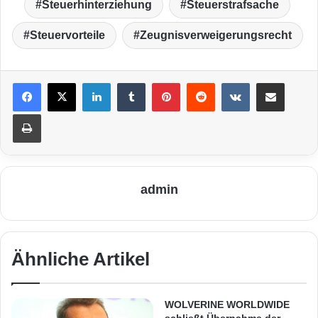
Steuerhinterziehung
Steuerstrafsache
Steuervorteile
Zeugnisverweigerungsrecht
LinkedIn
Tumblr
Pinterest
Reddit
VKontakte
Teile per E-Mail
Drucken
admin
Ähnliche Artikel
WOLVERINE WORLDWIDE
schließt Übernahme der