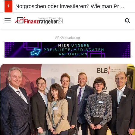
Notgroschen oder investieren? Wie man Prioritäten im eigenen Finanzplan setzt
Menü
S
ARKM.marketing