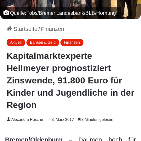
Quelle: "obs/Bremer Landesbank/BLB/Hornung"
Startseite
/
Finanzen
Aktuell
Banken & Geld
Finanzen
Kapitalmarktexperte
Hellmeyer prognostiziert
Zinswende, 91.800 Euro für
Kinder und Jugendliche in der
Region
Alexandra Rüsche
3. März 2017
3 Minuten gelesen
Bremen/Oldenburg
– Daumen hoch für