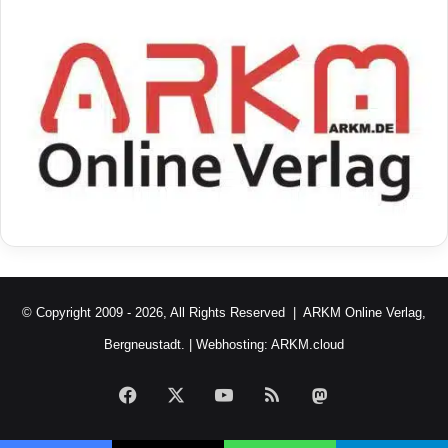
© Copyright 2009 - 2026, All Rights Reserved |
ARKM Online Verlag,
Bergneustadt.
| Webhosting:
ARKM.cloud
Facebook
X
YouTube
RSS
Mastodon