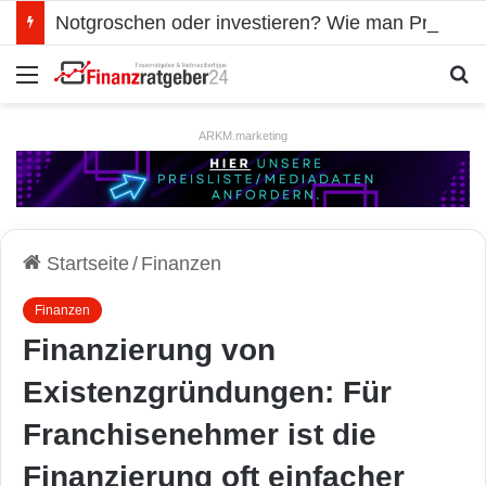
Notgroschen oder investieren? Wie man Prioritäten im eigenen Finanzplan setzt
Menü
S
ARKM.marketing
Startseite
/
Finanzen
Finanzen
Finanzierung von
Existenzgründungen: Für
Franchisenehmer ist die
Finanzierung oft einfacher