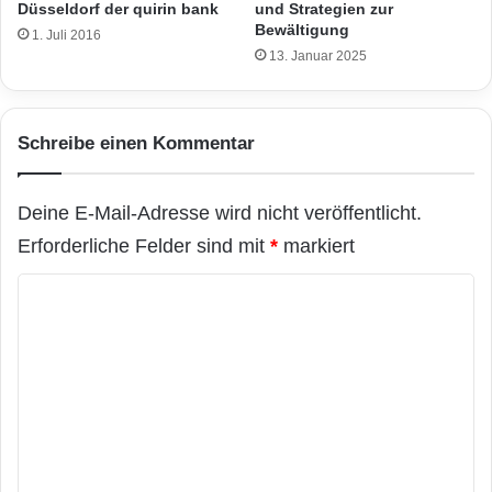
und Strategien zur
Düsseldorf der quirin bank
Bewältigung
1. Juli 2016
13. Januar 2025
Schreibe einen Kommentar
Deine E-Mail-Adresse wird nicht veröffentlicht.
Erforderliche Felder sind mit
*
markiert
K
o
m
m
e
n
t