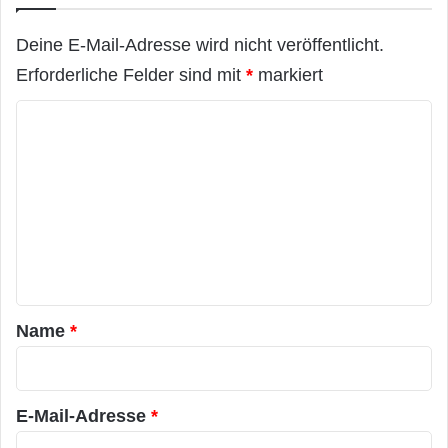
Deine E-Mail-Adresse wird nicht veröffentlicht.
Erforderliche Felder sind mit
*
markiert
K
o
m
m
e
n
t
a
Name
*
r
*
E-Mail-Adresse
*