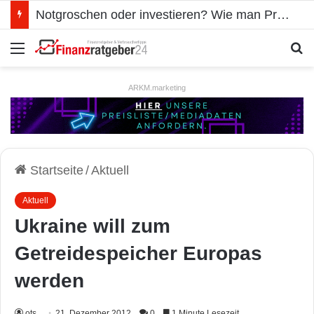
Notgroschen oder investieren? Wie man Prioritäten im eigenen Finanzplan setzt
Menü
S
ARKM.marketing
Startseite
/
Aktuell
Aktuell
Ukraine will zum
Getreidespeicher Europas
werden
ots
21. Dezember 2012
0
1 Minute Lesezeit