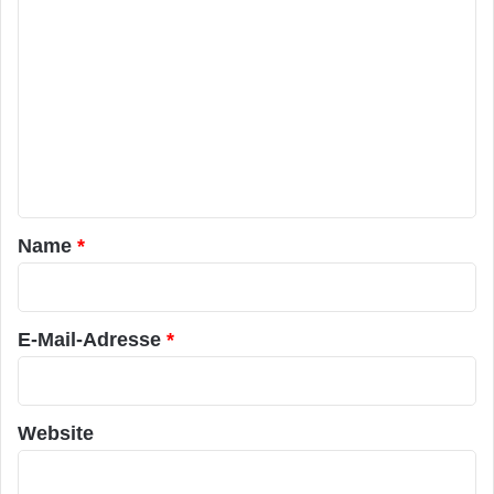
K
o
m
m
e
n
t
a
Name
*
r
*
E-Mail-Adresse
*
Website