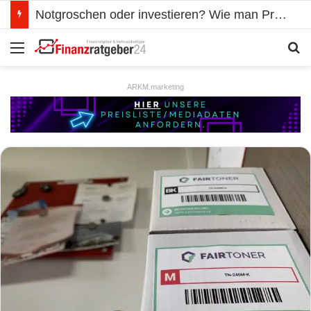
Notgroschen oder investieren? Wie man Prioritäten im eigenen Finanzplan setzt
Menü
S
ARKM.marketing