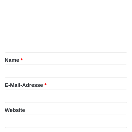
o
m
m
e
n
t
a
Name
*
r
*
E-Mail-Adresse
*
Website