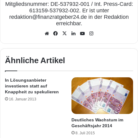
Mitgliedsnummer: DE-537932-001 / Int. Press-Card:
613159-537932-002. Er ist unter
redaktion@finanzratgeber24.de in der Redaktion
erreichbar.
We
Fa
X
Lin
Yo
Inst
bse
ceb
ked
uTu
agr
ite
ook
In
be
am
Ähnliche Artikel
In Lösungsanbieter
investieren statt auf
Knappheit zu spekulieren
16. Januar 2013
Deutliches Wachstum im
Geschäftsjahr 2014
8. Juli 2015