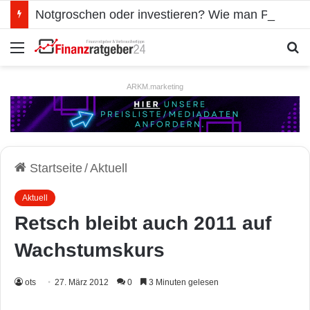
Notgroschen oder investieren? Wie man Prioritäten im eigenen Finanzplan setzt
Menü
S
ARKM.marketing
Startseite
/
Aktuell
Aktuell
Retsch bleibt auch 2011 auf
Wachstumskurs
ots
27. März 2012
0
3 Minuten gelesen