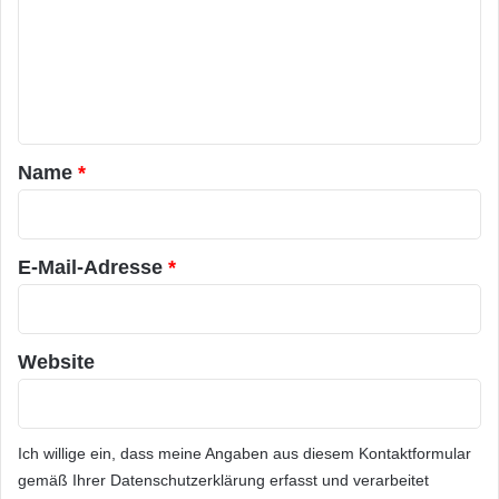
m
e
n
t
a
Name
*
r
*
E-Mail-Adresse
*
Website
Ich willige ein, dass meine Angaben aus diesem Kontaktformular
gemäß Ihrer
Datenschutzerklärung
erfasst und verarbeitet