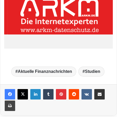
Aktuelle Finanznachrichten
Studien
LinkedIn
Tumblr
Pinterest
Reddit
VKontakte
Teile per E-Mail
Drucken