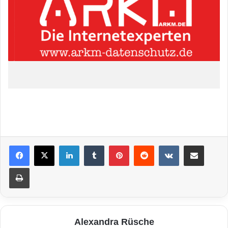
LinkedIn
Tumblr
Pinterest
Reddit
VKontakte
Teile per E-Mail
Drucken
Alexandra Rüsche